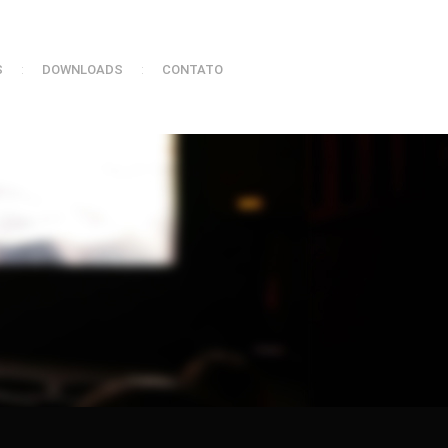
S
:
DOWNLOADS
:
CONTATO