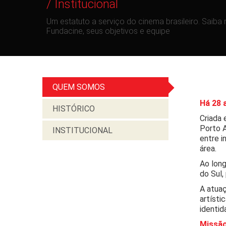
/ Institucional
Um estatuto a serviço do cinema brasileiro. Saiba 
Fundacine, seus objetivos e equipe
QUEM SOMOS
Há 28 
HISTÓRICO
Criada 
Porto A
INSTITUCIONAL
entre i
área.
Ao long
do Sul,
A atuaç
artísti
identid
Missã