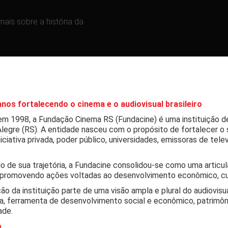
mais sobre a história da
anos fortalecendo o cinema e o audiovisual brasileiro
em 1998, a Fundação Cinema RS (Fundacine) é uma instituição de 
legre (RS). A entidade nasceu com o propósito de fortalecer o 
niciativa privada, poder público, universidades, emissoras de tele
o de sua trajetória, a Fundacine consolidou-se como uma articul
 promovendo ações voltadas ao desenvolvimento econômico, cult
ão da instituição parte de uma visão ampla e plural do audiovis
ca, ferramenta de desenvolvimento social e econômico, patrimôn
ade.
o