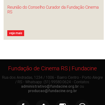
Reunião do Conselho Curador da Fundação Cinema
RS
veja mais
Fundação de Cinema RS | Fundacine
Rua dos Andradas, 1234 / 1006 - Bairro Centro - Porto Alegre
/ RS - Whatsapp: (51) 99580.0624 - Contatos:
administrativo@fundacine.org.br
ou
producao@fundacine.org.br