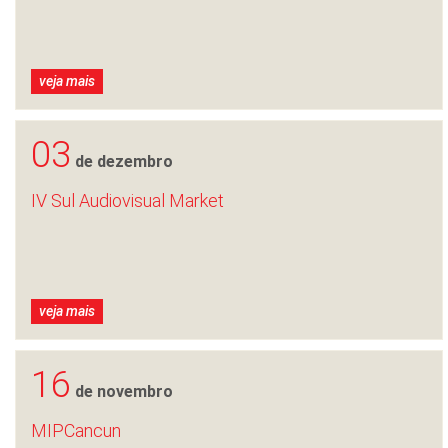
veja mais
03
de dezembro
IV Sul Audiovisual Market
veja mais
16
de novembro
MIPCancun