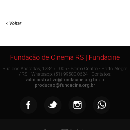
< Voltar
Fundação de Cinema RS | Fundacine
Rua dos Andradas, 1234 / 1006 - Bairro Centro - Porto Alegre
/ RS - Whatsapp: (51) 99580.0624 - Contatos:
administrativo@fundacine.org.br
ou
producao@fundacine.org.br