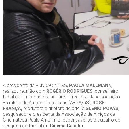
A presidente da FUNDACINE RS,
PAOLA MALLMANN
,
realizou reunião com
ROGÉRIO RODRIGUES
, conselheiro
fiscal da Fundação e atual diretor regional da Associação
Brasileira de Autores Roteiristas (ABRA/RS),
ROSE
FRANÇA,
produtora e diretora de arte, e
GLÊNIO POVAS
,
pesquisador e presidente da Associação de Amigos da
Cinemateca Paulo Amorim e responsável pelo trabalho de
pesquisa do
Portal do Cinema Gaúcho
.