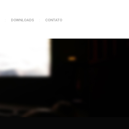
:
DOWNLOADS
:
CONTATO