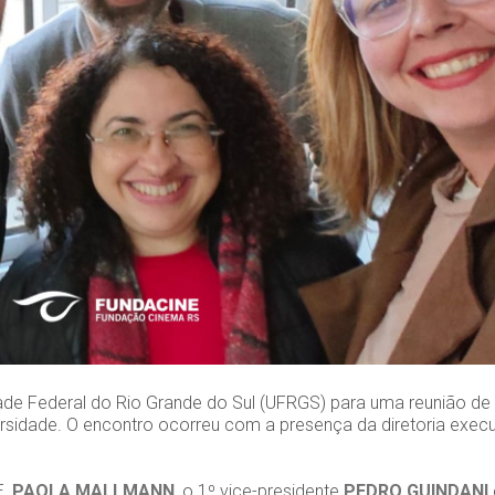
e Federal do Rio Grande do Sul (UFRGS) para uma reunião de a
sidade. O encontro ocorreu com a presença da diretoria execu
E,
PAOLA MALLMANN
, o 1º vice-presidente
PEDRO GUINDANI