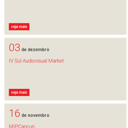
veja mais
03
de dezembro
IV Sul Audiovisual Market
veja mais
16
de novembro
MIPCancun