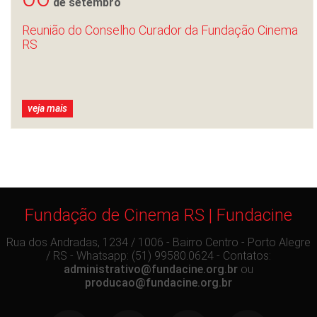
de setembro
Reunião do Conselho Curador da Fundação Cinema
RS
veja mais
Fundação de Cinema RS | Fundacine
Rua dos Andradas, 1234 / 1006 - Bairro Centro - Porto Alegre
/ RS - Whatsapp: (51) 99580.0624 - Contatos:
administrativo@fundacine.org.br
ou
producao@fundacine.org.br