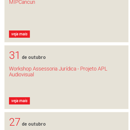
MIPCancun
veja mais
31
de outubro
Workshop Assessoria Jurídica - Projeto APL
Audiovisual
veja mais
27
de outubro